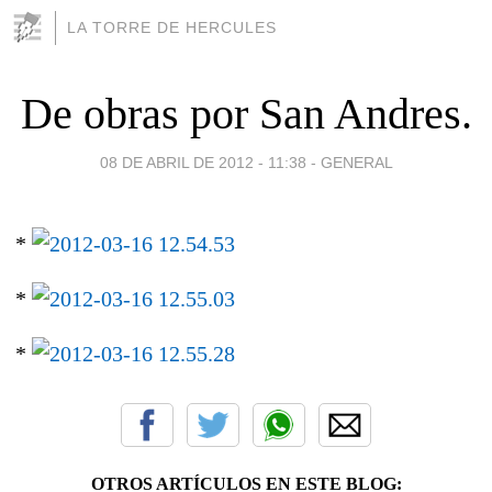
LA TORRE DE HERCULES
De obras por San Andres.
08 DE ABRIL DE 2012 - 11:38
-
GENERAL
*
*
*
OTROS ARTÍCULOS EN ESTE BLOG: