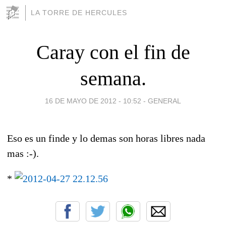
LA TORRE DE HERCULES
Caray con el fin de
semana.
16 DE MAYO DE 2012 - 10:52
-
GENERAL
Eso es un finde y lo demas son horas libres nada
mas :-).
*