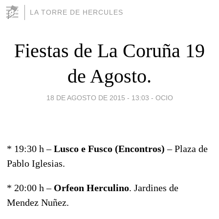
LA TORRE DE HERCULES
Fiestas de La Coruña 19
de Agosto.
18 DE AGOSTO DE 2015 - 13:03
-
OCIO
* 19:30 h –
Lusco e Fusco (Encontros)
– Plaza de
Pablo Iglesias.
* 20:00 h –
Orfeon Herculino
. Jardines de
Mendez Nuñez.