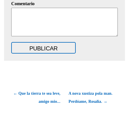
Comentario
← Que la tierra te sea leve,
A nova xustiza pola man.
amigo mio...
Perdóame, Rosalia. →