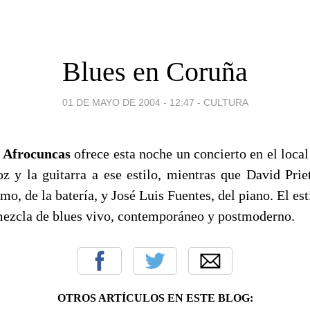
Blues en Coruña
01 DE MAYO DE 2004 - 12:47
-
CULTURA
l
Afrocuncas
ofrece esta noche un concierto en el loca
oz y la guitarra a ese estilo, mientras que David Prie
mo, de la batería, y José Luis Fuentes, del piano. El es
 mezcla de blues vivo, contemporáneo y postmoderno.
OTROS ARTÍCULOS EN ESTE BLOG: