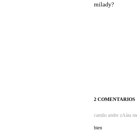
milady?
2 COMENTARIOS
camilo andre zAàta m
bien