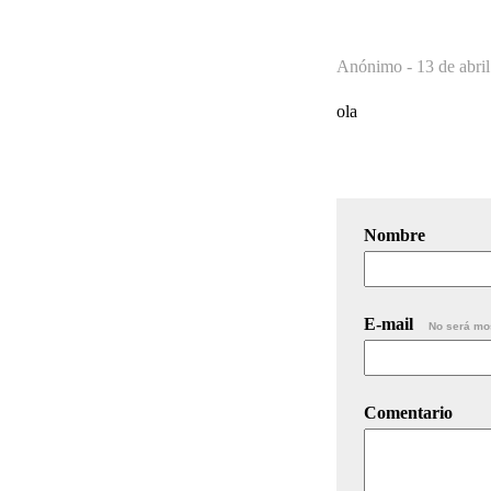
Anónimo -
13 de abri
ola
Nombre
E-mail
No será mo
Comentario