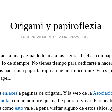
Origami y papiroflexia
14 DE NOVIEMBRE DE 2004 - 20:39
-
OCIO
ace a una pagina dedicada a las figuras hechas con pap
s lo de siempre. No tienes tiempo para dedicarte a hace
as hacer una pajarita rapida que un rinoceronte. Eso si,
apel...
as
enlaces
a paginas de origami. Y la web de la
Asociaci
añola
, con un nombre que nadie podra olvidar. Persona
as como
esto
vale la pena visitar alguno de estos sitios.