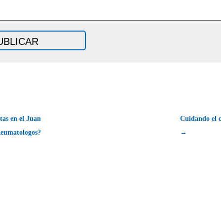
as en el Juan
Cuidando el c
Reumatologos?
→