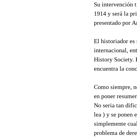
Su intervención t
1914 y será la pr
presentado por An
El historiador e
internacional, e
History Society. 
encuentra la con
Como siempre, no 
en poner resumene
No seria tan difi
lea ) y se ponen 
simplemente cual
problema de dere