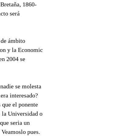
 Bretaña, 1860-
cto será
s de ámbito
ion y la Economic
 en 2004 se
 nadie se molesta
iera interesado?
s que el ponente
 la Universidad o
que seria un
. Veamoslo pues.