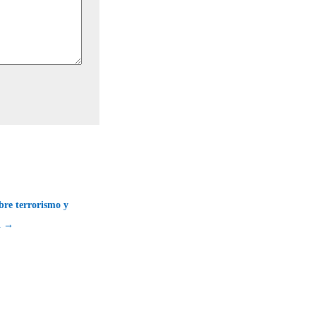
bre terrorismo y
l →