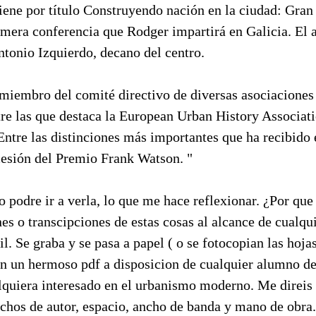
iene por título Construyendo nación en la ciudad: Gran
imera conferencia que Rodger impartirá en Galicia. El a
tonio Izquierdo, decano del centro.
s miembro del comité directivo de diversas asociacione
ntre las que destaca la European Urban History Associat
Entre las distinciones más importantes que ha recibido
cesión del Premio Frank Watson. "
podre ir a verla, lo que me hace reflexionar. ¿Por que
s o transcipciones de estas cosas al alcance de cualqu
cil. Se graba y se pasa a papel ( o se fotocopian las hoja
en un hermoso pdf a disposicion de cualquier alumno de
quiera interesado en el urbanismo moderno. Me direis 
chos de autor, espacio, ancho de banda y mano de obra