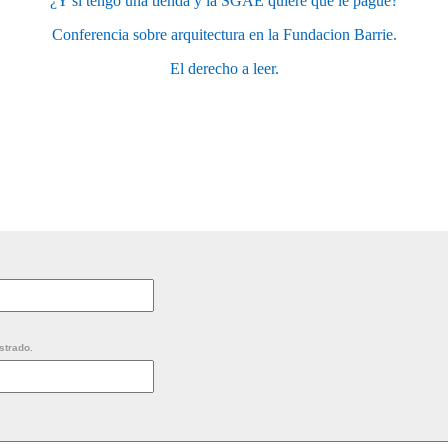
¿Y si tengo una tienda y la SGAE quiere que le pague?
Conferencia sobre arquitectura en la Fundacion Barrie.
El derecho a leer.
strado.