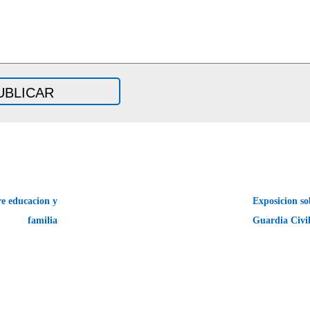
e educacion y
Exposicion so
familia
Guardia Civi