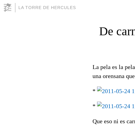
LA TORRE DE HERCULES
De car
La pela es la pel
una orensana que 
*
*
Que eso ni es carn