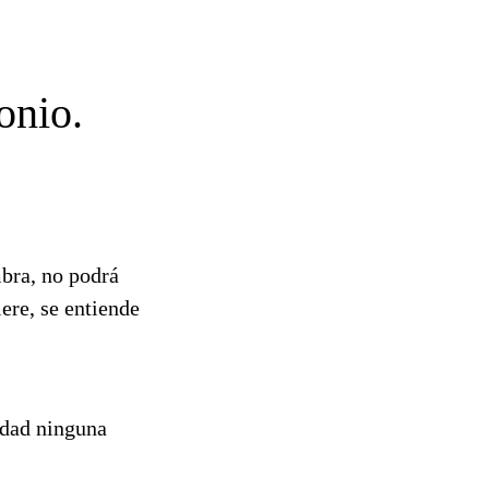
onio.
bra, no podrá
iere, se entiende
idad ninguna