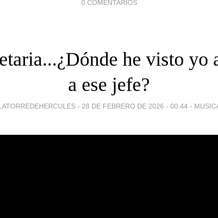
0 COMENTARIOS
etaria...¿Dónde he visto yo 
a ese jefe?
LATORREDEHERCULES -
28 DE FEBRERO DE 2026 - 00:44
-
MUSIC