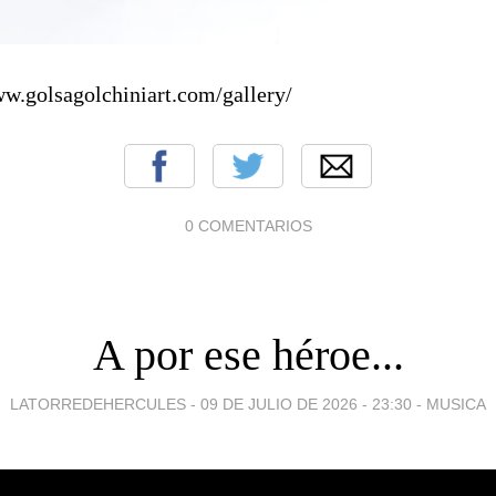
ww.golsagolchiniart.com/gallery/
0 COMENTARIOS
A por ese héroe...
LATORREDEHERCULES -
09 DE JULIO DE 2026 - 23:30
-
MUSICA