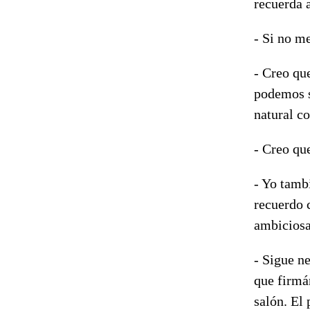
recuerda 
- Si no m
- Creo qu
podemos s
natural co
- Creo qu
- Yo tambi
recuerdo c
ambiciosa
- Sigue n
que firmá
salón. El 