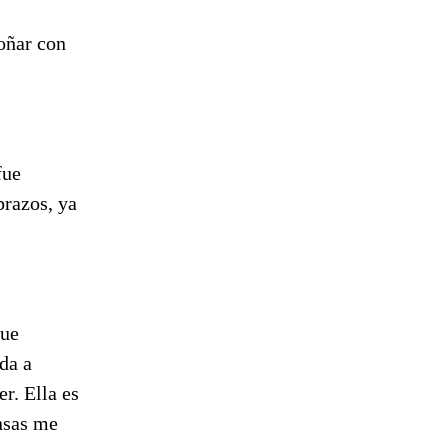
oñar con
fue
brazos, ya
que
da a
r. Ella es
nsas me