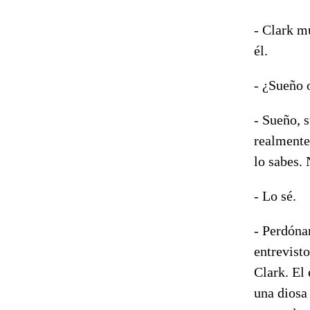
- Clark m
él.
- ¿Sueño 
- Sueño, 
realmente
lo sabes.
- Lo sé.
- Perdóna
entrevist
Clark. El
una diosa