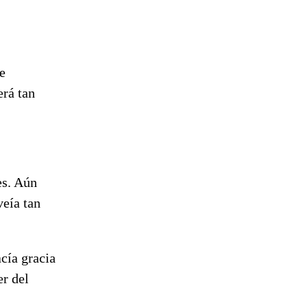
e
rá tan
es. Aún
veía tan
cía gracia
er del